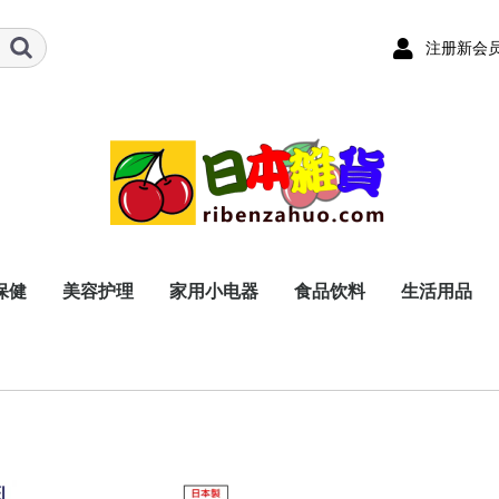
注册新会
保健
美容护理
家用小电器
食品饮料
生活用品
器具
品（非处方类）
用品
面膜
护理用品
血压
血糖
血脂
动脉硬化
尿酸
免疫
关节
减肥
美容
肠胃保健
肝脏保健
男士保健
女士保健
电动牙刷
电动剃须刀
盥洗用具
体温计
血压计
助听器
医用护具
其他
感冒类
止痛类
眼药类
耳鼻喉类
肠胃类
外用类
保健类
其他
茶叶
咖啡
酒类
食品・糕点
奶粉
本体
刷头
本体
刀刃（刀头）
手腕用
上臂用
腰
背
腕
肘
膝
踝
手指
耳
鼻
喉
软膏类
外敷类
厨房用品
浴室用品
卫生间用品
日用品