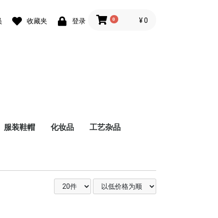
0
¥ 0
员
收藏夹
登录
服装鞋帽
化妆品
工艺杂品
鞋
内衣
速溶咖啡
挂耳咖啡
咖啡专用奶粉
梅酒
清酒
葡萄酒
资生堂（SHISEIDO）
芳凯尔（FANCL）
男鞋
女鞋
童鞋
纯米酒・特别纯米酒
纯米吟酿酒
纯米大吟酿酒
吟酿酒
大吟酿酒