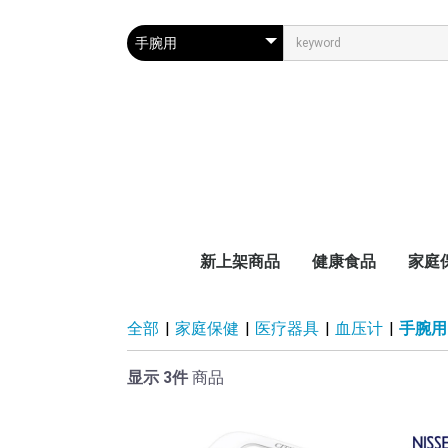
新上架商品
健康食品
家庭
天然食品
医疗辅助品
维生素
减肥・美容
眼部保健
脏腑保健
睡眠改善
抗衰老
男女保健
各年龄层用
医疗
医药
妇幼
全部
|
家庭保健
|
医疗器具
|
血压计
|
手腕用
显示 3件
商品