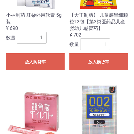
小林制药 耳朵外用软膏 5g
【大正制药】 儿童感冒细颗
装
粒12包【第2类医药品儿童
¥ 698
婴幼儿感冒药】
¥ 702
数量
数量
放入购货车
放入购货车