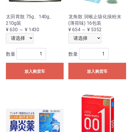
太田胃散 75g、140g、
龙角散 润喉止咳化痰粉末
210g装
(薄荷味) 16包装
¥ 630 ～ ¥ 1430
¥ 654 ～ ¥ 5352
数量
数量
放入购货车
放入购货车