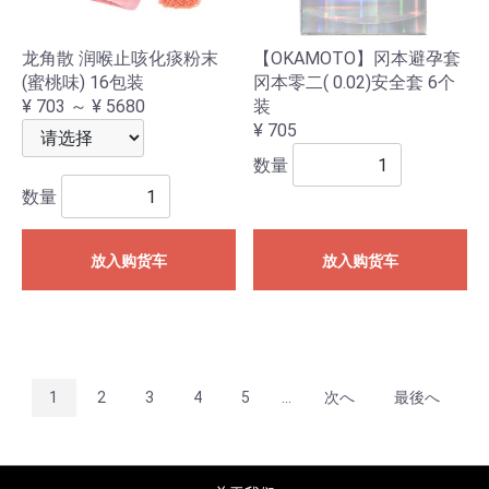
龙角散 润喉止咳化痰粉末
【OKAMOTO】冈本避孕套
(蜜桃味) 16包装
冈本零二( 0.02)安全套 6个
¥ 703 ～ ¥ 5680
装
¥ 705
数量
数量
放入购货车
放入购货车
1
2
3
4
5
...
次へ
最後へ