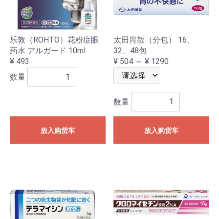
太田胃散（分包） 16、
乐敦（ROHTO）花粉症眼
32、48包
药水 アルガード 10ml
¥ 504 ～ ¥ 1290
¥ 493
数量
数量
放入购货车
放入购货车