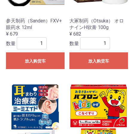
参天制药（Sanden）FXV+
大冢制药（Otsuka） オロ
眼药水 12ml
ナインH软膏 100g
¥ 679
¥ 682
数量
数量
放入购货车
放入购货车