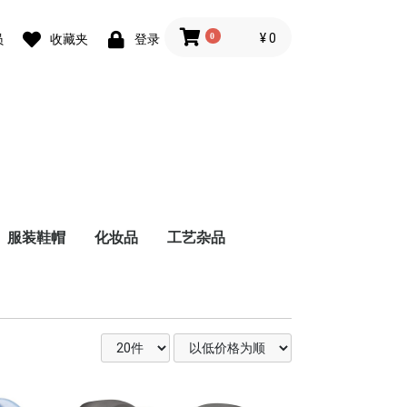
0
¥ 0
员
收藏夹
登录
服装鞋帽
化妆品
工艺杂品
鞋
内衣
速溶咖啡
挂耳咖啡
咖啡专用奶粉
梅酒
清酒
葡萄酒
资生堂（SHISEIDO）
芳凯尔（FANCL）
男鞋
女鞋
童鞋
纯米酒・特别纯米酒
纯米吟酿酒
纯米大吟酿酒
吟酿酒
大吟酿酒