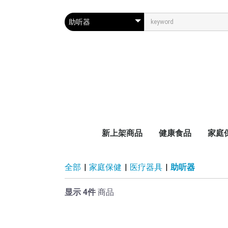
新上架商品
健康食品
家庭
天然食品
医疗辅助品
维生素
减肥・美容
眼部保健
脏腑保健
睡眠改善
抗衰老
男女保健
各年龄层用
医疗
医药
妇幼
全部
|
家庭保健
|
医疗器具
|
助听器
显示 4件
商品