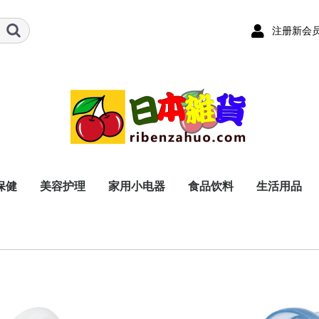
注册新会
保健
美容护理
家用小电器
食品饮料
生活用品
器具
品（非处方类）
用品
面膜
护理用品
血压
血糖
血脂
动脉硬化
尿酸
免疫
关节
减肥
美容
肠胃保健
肝脏保健
男士保健
女士保健
电动牙刷
电动剃须刀
盥洗用具
体温计
血压计
助听器
医用护具
其他
感冒类
止痛类
眼药类
耳鼻喉类
肠胃类
外用类
保健类
其他
茶叶
咖啡
酒类
食品・糕点
奶粉
本体
刷头
本体
刀刃（刀头）
手腕用
上臂用
腰
背
腕
肘
膝
踝
手指
耳
鼻
喉
软膏类
外敷类
厨房用品
浴室用品
卫生间用品
日用品