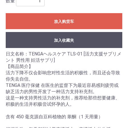
数量
放入购货车
加入收藏夹
日文名称：TENGAヘルスケア TLS-01 [活力支援サプリメ
ント 男性用 妊活サプリ]
【商品简介】
活力下降不仅会影响您对性生活的积极性，而且还会导致
你失去自信。
TENGA 医疗保健 在医生的监督下为最近容易感到疲劳或
缺乏活力的男性开发了一种活力支持补充剂。
这是一种支持男性活力的补充剂，推荐给那些想要健康、
积极的生活并积极尝试怀孕的人。
含有 450 毫克源自豆科植物的 睾酮（1 天用量）