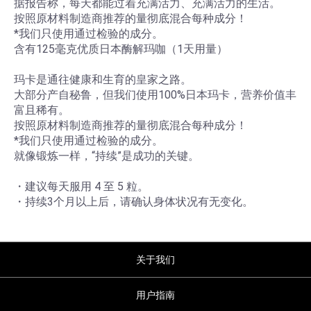
据报告称，每天都能过着充满活力、充满活力的生活。
按照原材料制造商推荐的量彻底混合每种成分！
*我们只使用通过检验的成分。
含有125毫克优质日本酶解玛咖（1天用量）
玛卡是通往健康和生育的皇家之路。
大部分产自秘鲁，但我们使用100%日本玛卡，营养价值丰
富且稀有。
按照原材料制造商推荐的量彻底混合每种成分！
*我们只使用通过检验的成分。
就像锻炼一样，“持续”是成功的关键。
・建议每天服用 4 至 5 粒。
・持续3个月以上后，请确认身体状况有无变化。
关于我们
用户指南