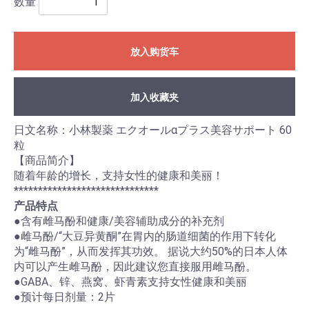
数量
放入购货车
加入收藏夹
日文名称：小林製薬 エクオールαプラス美容サポート 60
粒
【商品简介】
随着年龄的增长，支持女性的健康和美丽！
******************************
产品特点
●含有雌马酚和健康/美容辅助成分的补充剂
●雌马酚/“大豆异黄酮”在胃内的肠道细菌的作用下转化
为“雌马酚”，从而发挥其功效。 据说大约50%的日本人体
内可以产生雌马酚，因此建议您直接服用雌马酚。
●GABA、锌、燕窝、虾青素支持女性健康和美丽
●预计每日剂量：2片