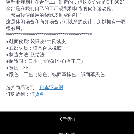
冢鞋业规划并在合作工厂制造的，但这次介绍的OT-6021
全部是在我们自己的工厂规划和制造的皮革运动鞋。
一双由轻便耐用的袋鼠皮制成的鞋子。
这是休闲场合和商务场合都可以穿的设计，所以拥有一双
很有用。
*****************************************
●鞋面皮质: 袋鼠皮/牛反绒皮
●底部材质：模具合成橡胶
●制造方法: 胶结法
●制造国：日本（大冢鞋业自有工厂）
●宽度：3E
●颜色：三色（棕色、绒面革棕色、绒面革黑色）
选择商品请到：
日本亚马逊
订购请到：
订货单
关于我们