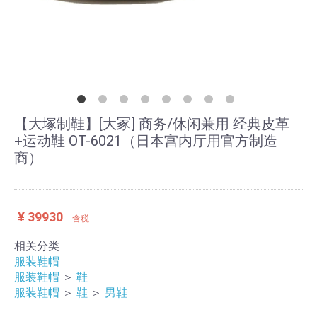
【大塚制鞋】[大冢] 商务/休闲兼用 经典皮革
+运动鞋 OT-6021（日本宫内厅用官方制造
商）
¥ 39930
含税
相关分类
服装鞋帽
服装鞋帽
＞
鞋
服装鞋帽
＞
鞋
＞
男鞋