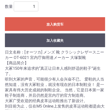
数量
放入购货车
加入收藏夹
日文名称：[オーツカ] メンズ 靴 クラシックレザースニー
カー OT-6021 宮内庁御用達メーカー 大塚製靴
【商品简介】
大冢150年来追求的“真正让日本人感到舒适的鞋子”诞生
了。
听到大冢的声音，可能很少有人会兴奋不已。 爱鞋的人当
然知道，没有大冢鞋业，就没有现在的日本制鞋业！ 是一
家具有伟大历史成就的制鞋企业。 当然，它是日本第一家
鞋子制造商，并且仍然是宫内厅的官方制造商。
大冢广受欢迎的经典皮革运动鞋推出了新设计。
到目前为止，仅在M5 Online上发售的皮革运动鞋都是由大