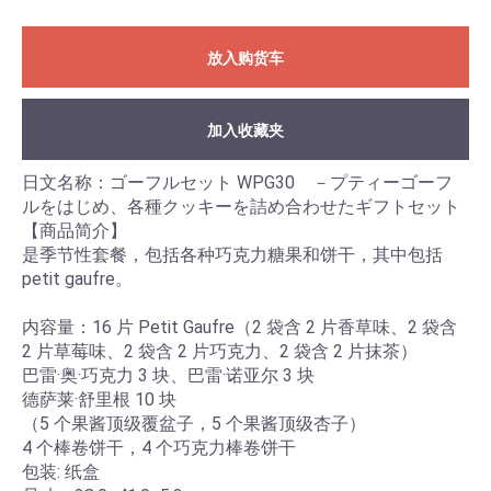
放入购货车
加入收藏夹
日文名称：ゴーフルセット WPG30 －プティーゴーフ
ルをはじめ、各種クッキーを詰め合わせたギフトセット
【商品简介】
是季节性套餐，包括各种巧克力糖果和饼干，其中包括
petit gaufre。
内容量：16 片 Petit Gaufre（2 袋含 2 片香草味、2 袋含
2 片草莓味、2 袋含 2 片巧克力、2 袋含 2 片抹茶）
巴雷·奥·巧克力 3 块、巴雷·诺亚尔 3 块
德萨莱·舒里根 10 块
（5 个果酱顶级覆盆子，5 个果酱顶级杏子）
4 个棒卷饼干，4 个巧克力棒卷饼干
包装: 纸盒